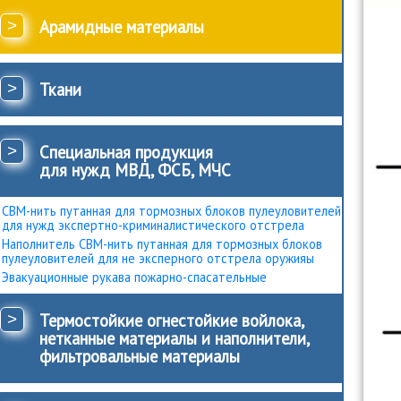
>
Арамидные материалы
>
Ткани
>
Специальная продукция
для нужд МВД, ФСБ, МЧС
СВМ-нить путанная для тормозных блоков пулеуловителей
для нужд экспертно-криминалистического отстрела
Наполнитель СВМ-нить путанная для тормозных блоков
пулеуловителей для не эксперного отстрела оружияы
Эвакуационные рукава пожарно-спасательные
>
Термостойкие огнестойкие войлока,
нетканные материалы и наполнители,
фильтровальные материалы