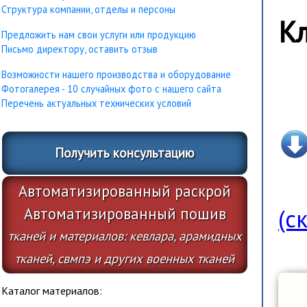
Структура компании, отделы и персоны
Кл
Предложить нам свои услуги или продукцию
Письмо директору, оставить отзыв
Возможности нашего производства и оборудование
Фотогалерея - 10 случайных фото с нашего сайта
Перечень актуальных технических условий
Получить консультацию
Автоматизированный раскрой
Автоматизированный пошив
(с
тканей и материалов: кевлара, арамидных
тканей, свмпэ и других военных тканей
Каталог материалов: