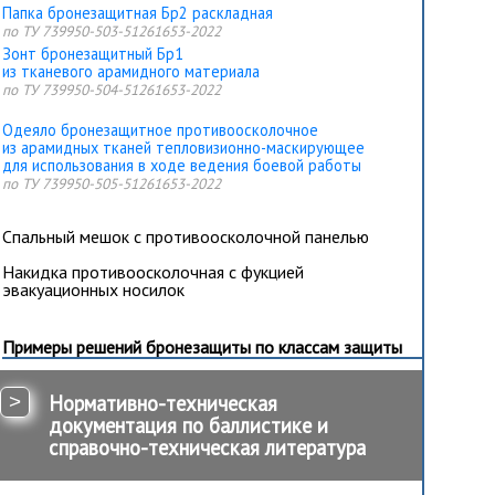
Папка бронезащитная Бр2 раскладная
по ТУ 739950-503-51261653-2022
Зонт бронезащитный Бр1
из тканевого арамидного материала
по ТУ 739950-504-51261653-2022
Одеяло бронезащитное противоосколочное
из арамидных тканей тепловизионно-маскирующее
для использования в ходе ведения боевой работы
по ТУ 739950-505-51261653-2022
Спальный мешок с противоосколочной панелью
Накидка противоосколочная с фукцией
эвакуационных носилок
Примеры решений бронезащиты по классам защиты
>
Нормативно-техническая
документация по баллистике и
справочно-техническая литература