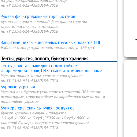
на участке промковш-кристализатор
по ТУ 13.96-912-43860184-2018
Рукава фильтровальные горячих газов
рукава для промышленной фильтрации горячих
газов от частиц, пыли, металлов
по ТУ 13.96-914-43860184-2018
Защитные чехлы криогенных грузовых шлангов СПГ
Рабочая температура использования минус 165 гр C
Тенты, укрытия, полога, бункера хранения
Тенты, полога и накидки термостойкие
из арамидной ткани, ПВХ-ткани и комбинированные
Укрытия, полога, тенты, сложные конструкции
по ТУ 13.96-913-43860184-2018
Буровые укрытия
Укрытия для буровых установок из тентовой ПВХ ткани:
всепогодные, морозостойкие пожаробезопасные ветро- и
водостойкие укрытия
Бункера хранения сыпучих продуктов
Бункер хранения сыпучих продуктов
1,5 куб. / 1500 кг, 3 куб. / 3000 кг, 16 куб / 8000 кг
тканевой бункер + опорные металлоконструкции
по ТУ 13.96-920-43860184-2018