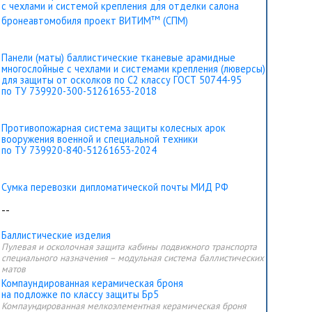
с чехлами и системой крепления для отделки салона
тм
бронеавтомобиля проект ВИТИМ
(СПМ)
Панели (маты) баллистические тканевые арамидные
многослойные с чехлами и системами крепления (люверсы)
для защиты от осколков по С2 классу ГОСТ 50744-95
по ТУ 739920-300-51261653-2018
Противопожарная система защиты колесных арок
вооружения военной и специальной техники
по ТУ 739920-840-51261653-2024
Сумка перевозки дипломатической почты МИД РФ
--
Баллистические изделия
Пулевая и осколочная защита кабины подвижного транспорта
специального назначения – модульная система баллистических
матов
Компаундированная керамическая броня
на подложке по классу защиты Бр5
Компаундированная мелкоэлементная керамическая броня